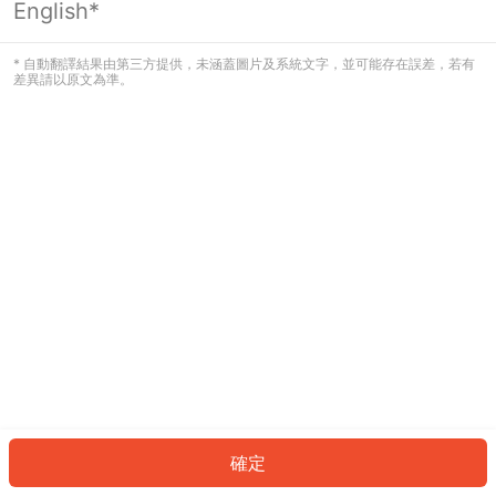
English*
發生錯誤！請登入並再試一次或回到主
頁。
* 自動翻譯結果由第三方提供，未涵蓋圖片及系統文字，並可能存在誤差，若有
差異請以原文為準。
登入
返回首頁
確定
ID: 9380ec9e6f2-849a-4782-99b9-0fc438a8ef54