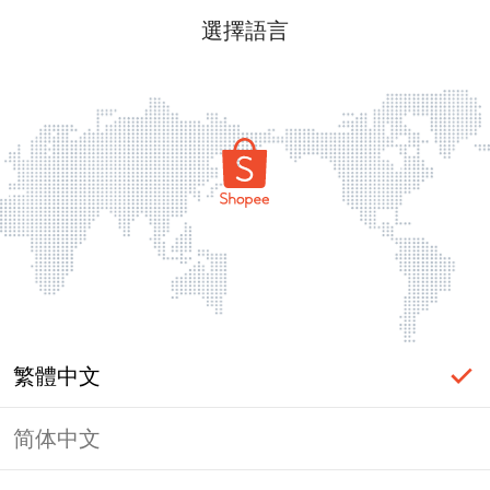
選擇語言
繁體中文
简体中文
頁面無法顯示