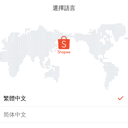
選擇語言
繁體中文
简体中文
頁面無法顯示