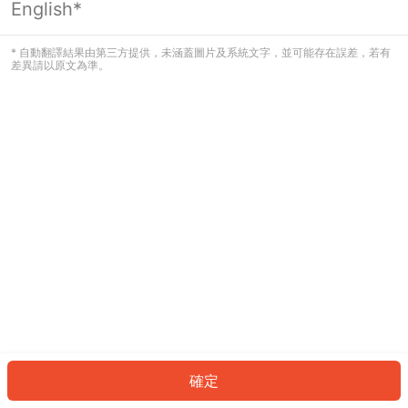
English*
發生錯誤！請登入並再試一次或回到主
頁。
* 自動翻譯結果由第三方提供，未涵蓋圖片及系統文字，並可能存在誤差，若有
差異請以原文為準。
登入
返回首頁
確定
ID: 463e6b7722e-4c48-4d56-8ed5-6dd0008736d3