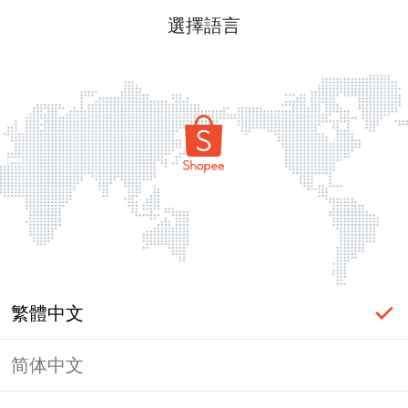
選擇語言
繁體中文
简体中文
頁面無法顯示