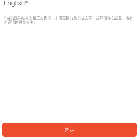
English*
發生錯誤！請登入並再試一次或回到主
頁。
* 自動翻譯結果由第三方提供，未涵蓋圖片及系統文字，並可能存在誤差，若有
差異請以原文為準。
登入
返回首頁
確定
ID: 953d15ab85e-f851-44f4-b4da-292854f352c3