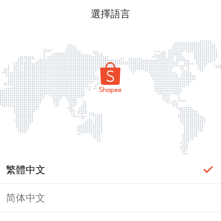
選擇語言
繁體中文
简体中文
頁面無法顯示