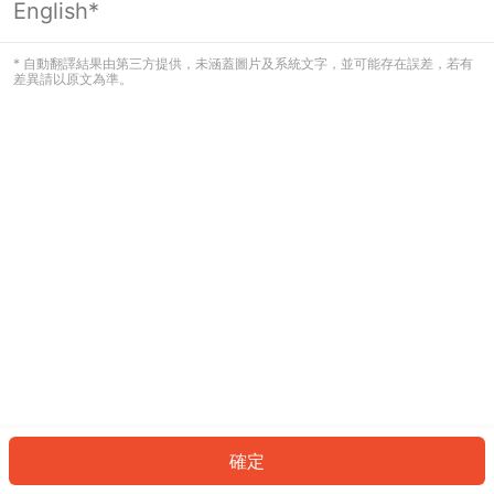
English*
發生錯誤！請登入並再試一次或回到主
頁。
* 自動翻譯結果由第三方提供，未涵蓋圖片及系統文字，並可能存在誤差，若有
差異請以原文為準。
登入
返回首頁
確定
ID: 5018a5bf45f-b7aa-4856-bc83-a50135c3b717