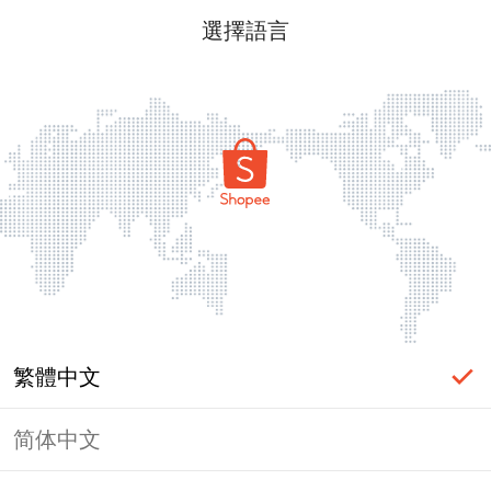
選擇語言
繁體中文
简体中文
頁面無法顯示