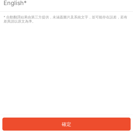
English*
發生錯誤！請登入並再試一次或回到主
頁。
* 自動翻譯結果由第三方提供，未涵蓋圖片及系統文字，並可能存在誤差，若有
差異請以原文為準。
登入
返回首頁
確定
ID: 942df06c08a-0adf-4b37-88c5-560e8faa5e59