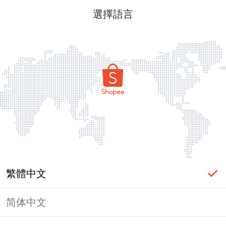
選擇語言
繁體中文
简体中文
頁面無法顯示