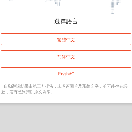
頁面無法顯示
選擇語言
發生錯誤！請登入並再試一次或回到主頁。
繁體中文
登入
简体中文
返回首頁
English*
* 自動翻譯結果由第三方提供，未涵蓋圖片及系統文字，並可能存在誤
差，若有差異請以原文為準。