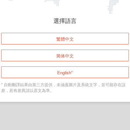
頁面無法顯示
選擇語言
發生錯誤！請登入並再試一次或回到主頁。
繁體中文
登入
简体中文
返回首頁
English*
* 自動翻譯結果由第三方提供，未涵蓋圖片及系統文字，並可能存在誤
差，若有差異請以原文為準。