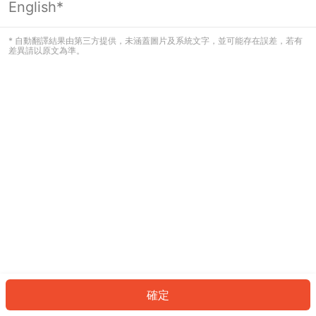
English*
發生錯誤！請登入並再試一次或回到主
頁。
* 自動翻譯結果由第三方提供，未涵蓋圖片及系統文字，並可能存在誤差，若有
差異請以原文為準。
登入
返回首頁
確定
ID: 74644fe39bf-ca5f-4922-af1e-83dfb9fbf4a9