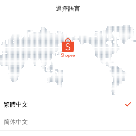
選擇語言
繁體中文
简体中文
頁面無法顯示