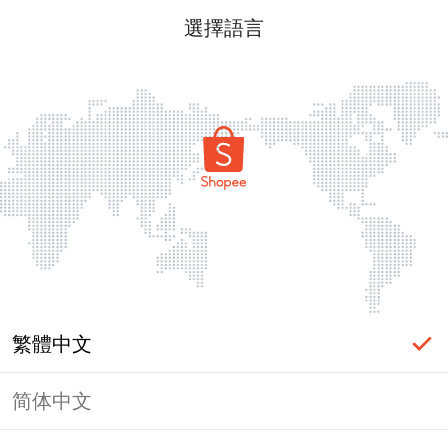
選擇語言
繁體中文
简体中文
頁面無法顯示