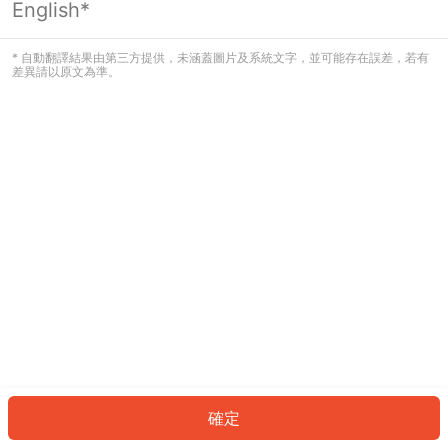
English*
發生錯誤！請登入並再試一次或回到主
頁。
* 自動翻譯結果由第三方提供，未涵蓋圖片及系統文字，並可能存在誤差，若有
差異請以原文為準。
登入
返回首頁
確定
ID: 7804b7023c0-ef10-4b76-9b48-6e88a66896cc