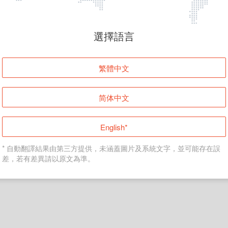
頁面無法顯示
選擇語言
發生錯誤！請登入並再試一次或回到主頁。
繁體中文
登入
简体中文
返回首頁
English*
* 自動翻譯結果由第三方提供，未涵蓋圖片及系統文字，並可能存在誤
差，若有差異請以原文為準。