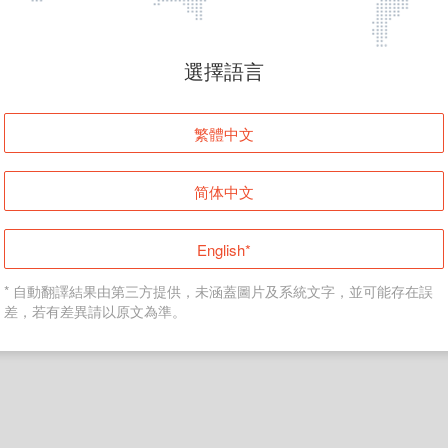
頁面無法顯示
選擇語言
發生錯誤！請登入並再試一次或回到主頁。
繁體中文
登入
简体中文
返回首頁
English*
* 自動翻譯結果由第三方提供，未涵蓋圖片及系統文字，並可能存在誤
差，若有差異請以原文為準。