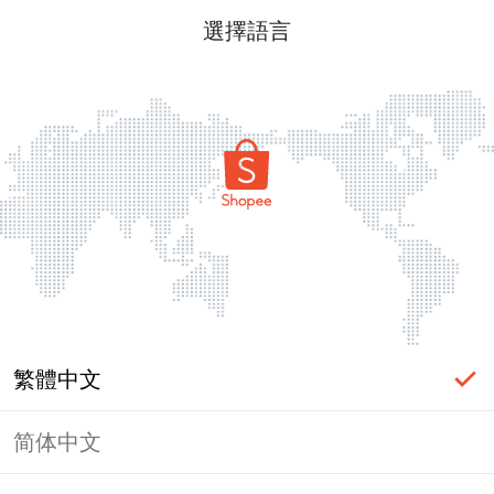
選擇語言
繁體中文
简体中文
頁面無法顯示