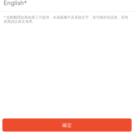
English*
發生錯誤！請登入並再試一次或回到主
頁。
* 自動翻譯結果由第三方提供，未涵蓋圖片及系統文字，並可能存在誤差，若有
差異請以原文為準。
登入
返回首頁
確定
ID: 227c7c6474d-cc3e-4195-a86b-71dfb183723a