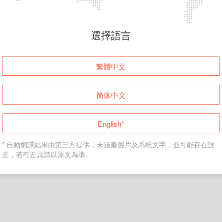
頁面無法顯示
選擇語言
發生錯誤！請登入並再試一次或回到主頁。
繁體中文
登入
简体中文
返回首頁
English*
* 自動翻譯結果由第三方提供，未涵蓋圖片及系統文字，並可能存在誤
差，若有差異請以原文為準。