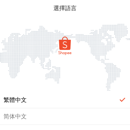
選擇語言
繁體中文
简体中文
頁面無法顯示