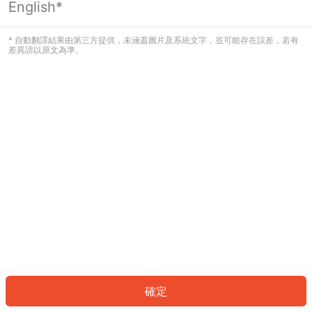
English*
發生錯誤！請登入並再試一次或回到主
頁。
* 自動翻譯結果由第三方提供，未涵蓋圖片及系統文字，並可能存在誤差，若有
差異請以原文為準。
登入
返回首頁
確定
ID: 30406ec718f-4c8a-4c8f-ab16-1a2396fc4675