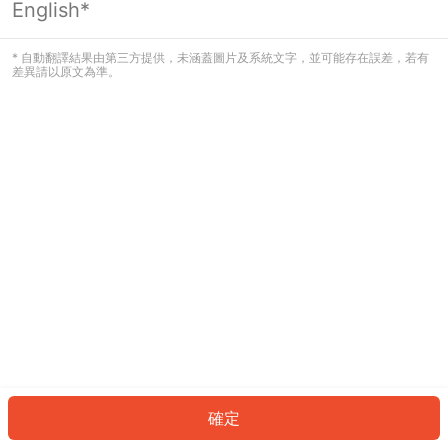
English*
發生錯誤！請登入並再試一次或回到主
頁。
* 自動翻譯結果由第三方提供，未涵蓋圖片及系統文字，並可能存在誤差，若有
差異請以原文為準。
登入
返回首頁
確定
ID: 3728add845d-c008-4bba-85a9-fac02f9aa9a9