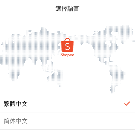
選擇語言
繁體中文
简体中文
頁面無法顯示