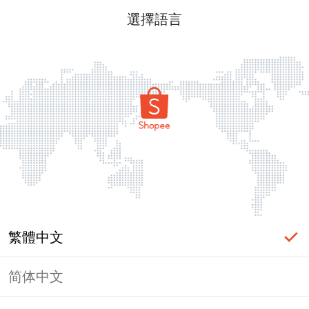
選擇語言
繁體中文
简体中文
頁面無法顯示