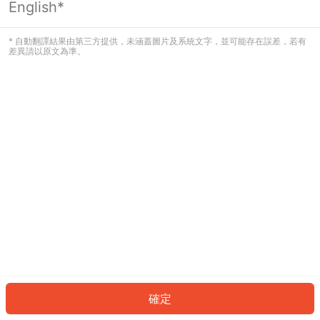
English*
發生錯誤！請登入並再試一次或回到主
頁。
* 自動翻譯結果由第三方提供，未涵蓋圖片及系統文字，並可能存在誤差，若有
差異請以原文為準。
登入
返回首頁
確定
ID: 2146e3dddde-45b6-4aa1-aedb-91d708969d70