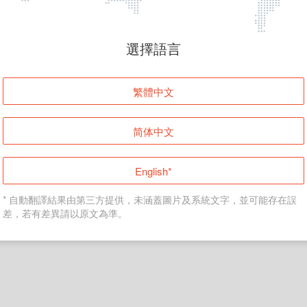
頁面無法顯示
選擇語言
發生錯誤！請登入並再試一次或回到主頁。
繁體中文
登入
简体中文
返回首頁
English*
* 自動翻譯結果由第三方提供，未涵蓋圖片及系統文字，並可能存在誤
差，若有差異請以原文為準。