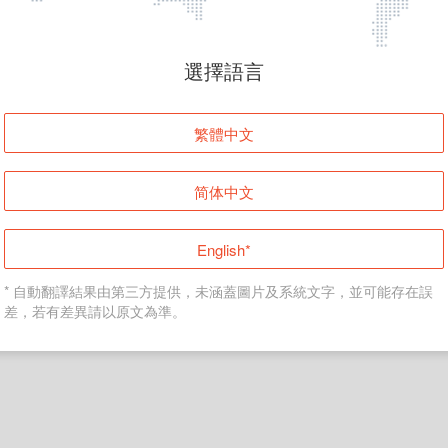
頁面無法顯示
選擇語言
發生錯誤！請登入並再試一次或回到主頁。
繁體中文
登入
简体中文
返回首頁
English*
* 自動翻譯結果由第三方提供，未涵蓋圖片及系統文字，並可能存在誤
差，若有差異請以原文為準。