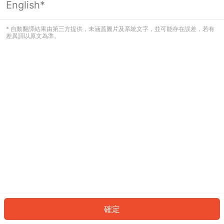
English*
發生錯誤！請登入並再試一次或回到主
頁。
* 自動翻譯結果由第三方提供，未涵蓋圖片及系統文字，並可能存在誤差，若有
差異請以原文為準。
登入
返回首頁
確定
ID: 127c9276913-89cc-4fd7-8f3a-8a165426bfa8