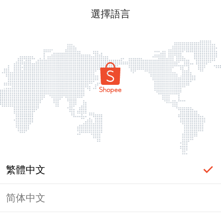
選擇語言
繁體中文
简体中文
頁面無法顯示