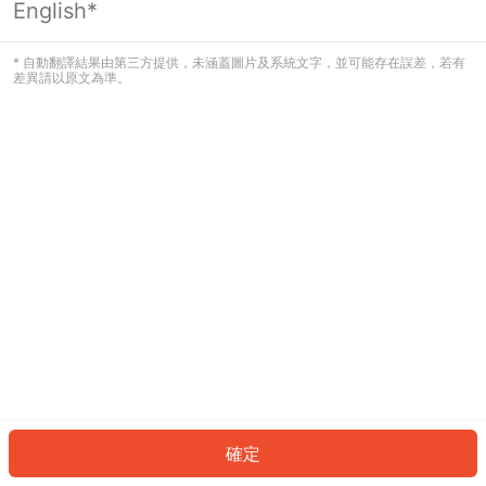
English*
發生錯誤！請登入並再試一次或回到主
頁。
* 自動翻譯結果由第三方提供，未涵蓋圖片及系統文字，並可能存在誤差，若有
差異請以原文為準。
登入
返回首頁
確定
ID: 615f27f7689-b684-4405-b72a-bb3b4a1ba94b