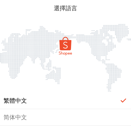
選擇語言
繁體中文
简体中文
頁面無法顯示