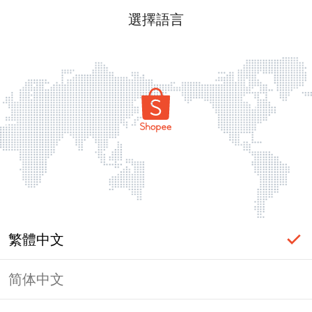
選擇語言
繁體中文
简体中文
頁面無法顯示