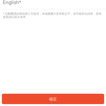
English*
發生錯誤！請登入並再試一次或回到主
頁。
* 自動翻譯結果由第三方提供，未涵蓋圖片及系統文字，並可能存在誤差，若有
差異請以原文為準。
登入
返回首頁
確定
ID: 372e583f2b7-9f97-40e4-853a-b74af1a1c6d7