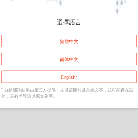
頁面無法顯示
選擇語言
發生錯誤！請登入並再試一次或回到主頁。
繁體中文
登入
简体中文
返回首頁
English*
* 自動翻譯結果由第三方提供，未涵蓋圖片及系統文字，並可能存在誤
差，若有差異請以原文為準。