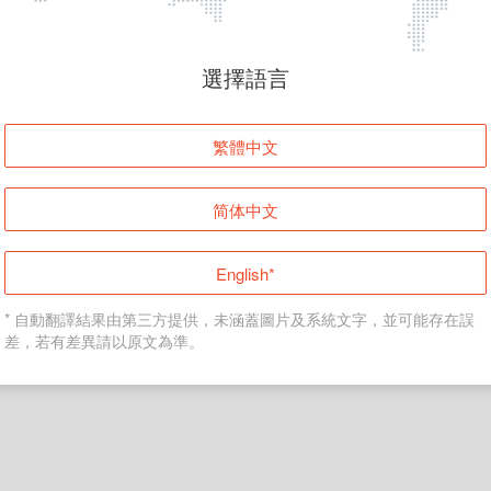
頁面無法顯示
選擇語言
發生錯誤！請登入並再試一次或回到主頁。
繁體中文
登入
简体中文
返回首頁
English*
* 自動翻譯結果由第三方提供，未涵蓋圖片及系統文字，並可能存在誤
差，若有差異請以原文為準。