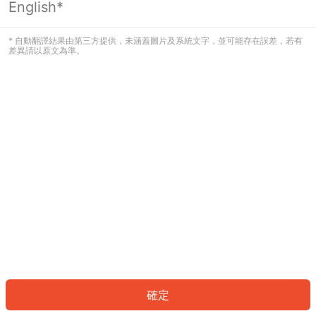
English*
發生錯誤！請登入並再試一次或回到主
頁。
* 自動翻譯結果由第三方提供，未涵蓋圖片及系統文字，並可能存在誤差，若有
差異請以原文為準。
登入
返回首頁
確定
ID: 573c7a1d7d3-13a7-41c7-88fe-55c5ea57833c