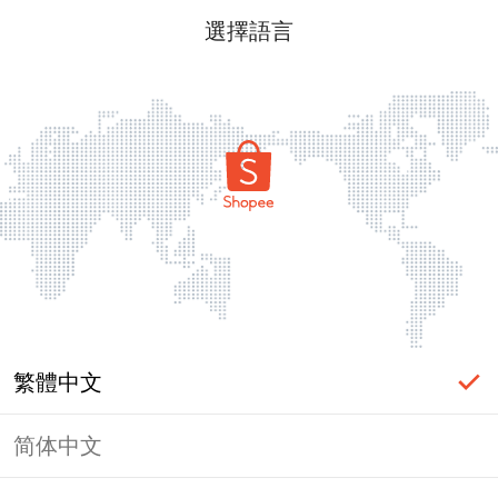
選擇語言
繁體中文
简体中文
頁面無法顯示