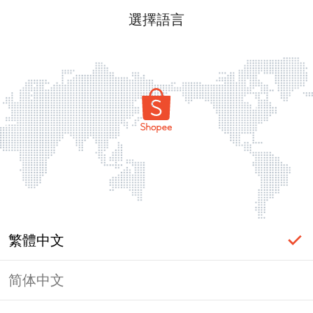
選擇語言
繁體中文
简体中文
頁面無法顯示