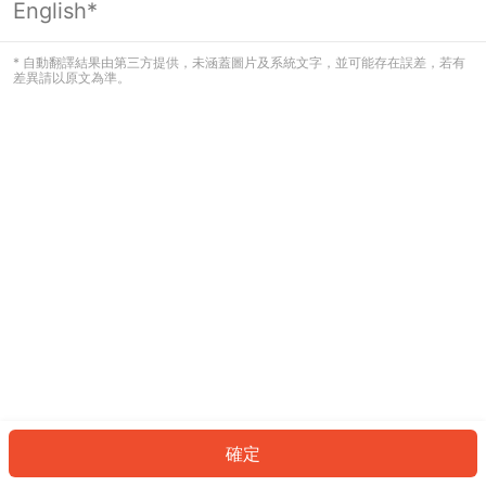
English*
發生錯誤！請登入並再試一次或回到主
頁。
* 自動翻譯結果由第三方提供，未涵蓋圖片及系統文字，並可能存在誤差，若有
差異請以原文為準。
登入
返回首頁
確定
ID: 49a634bad-2382-403b-a89a-577c06c8110e