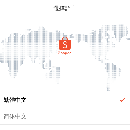
選擇語言
繁體中文
简体中文
頁面無法顯示