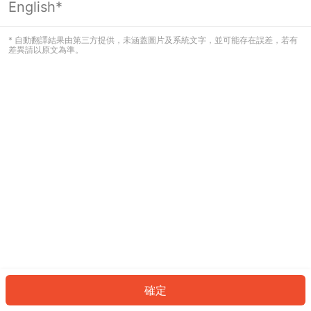
English*
發生錯誤！請登入並再試一次或回到主
頁。
* 自動翻譯結果由第三方提供，未涵蓋圖片及系統文字，並可能存在誤差，若有
差異請以原文為準。
登入
返回首頁
確定
ID: 2396e6b60fc-d4b6-4761-992a-3dfef7213eff