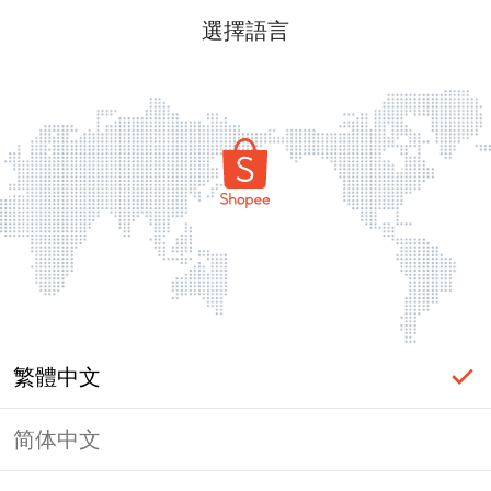
選擇語言
繁體中文
简体中文
頁面無法顯示