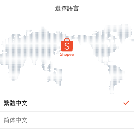
選擇語言
繁體中文
简体中文
頁面無法顯示