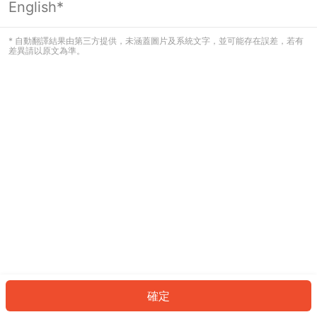
English*
發生錯誤！請登入並再試一次或回到主
頁。
* 自動翻譯結果由第三方提供，未涵蓋圖片及系統文字，並可能存在誤差，若有
差異請以原文為準。
登入
返回首頁
確定
ID: 921afe43a0f-b760-400e-8982-f98c62c263a2