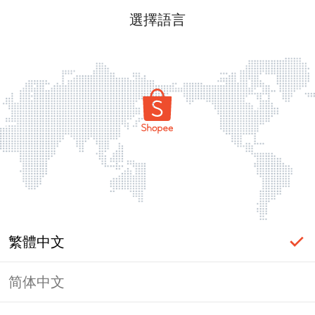
選擇語言
繁體中文
简体中文
頁面無法顯示