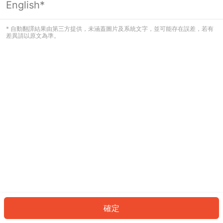
English*
發生錯誤！請登入並再試一次或回到主
頁。
* 自動翻譯結果由第三方提供，未涵蓋圖片及系統文字，並可能存在誤差，若有
差異請以原文為準。
登入
返回首頁
確定
ID: 868cd6003d7-a345-4a33-98d0-10e2c4e24fde