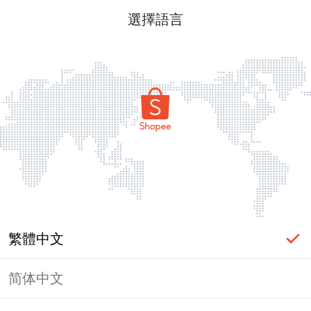
選擇語言
繁體中文
简体中文
頁面無法顯示