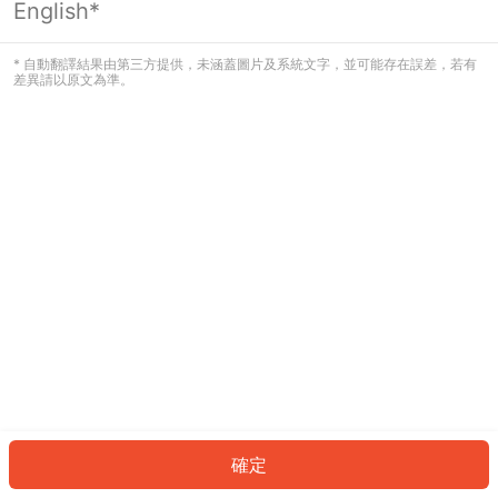
English*
發生錯誤！請登入並再試一次或回到主
頁。
* 自動翻譯結果由第三方提供，未涵蓋圖片及系統文字，並可能存在誤差，若有
差異請以原文為準。
登入
返回首頁
確定
ID: 24c98dc61c-afad-4dcf-8f5d-cc3fbb2e23c6