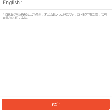
English*
發生錯誤！請登入並再試一次或回到主
頁。
* 自動翻譯結果由第三方提供，未涵蓋圖片及系統文字，並可能存在誤差，若有
差異請以原文為準。
登入
返回首頁
確定
ID: 318bbb60640-9ea5-481e-8dbd-a0db8d658e28