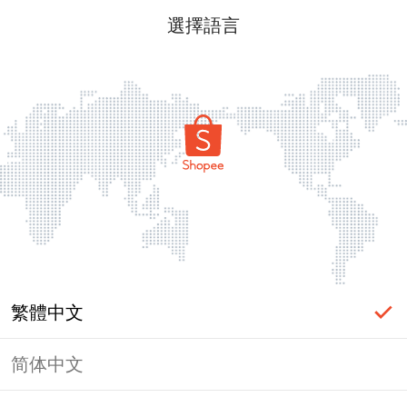
選擇語言
繁體中文
简体中文
頁面無法顯示