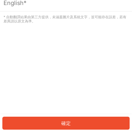
English*
發生錯誤！請登入並再試一次或回到主
頁。
* 自動翻譯結果由第三方提供，未涵蓋圖片及系統文字，並可能存在誤差，若有
差異請以原文為準。
登入
返回首頁
確定
ID: 759198e1610-8740-43d2-b84d-72e4902670ec