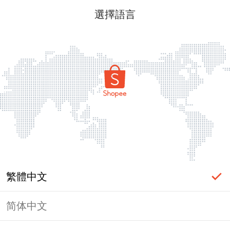
選擇語言
繁體中文
简体中文
頁面無法顯示