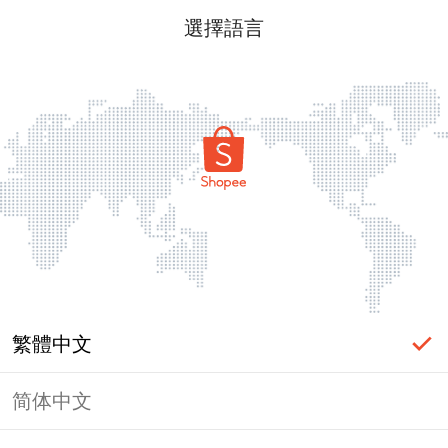
選擇語言
繁體中文
简体中文
頁面無法顯示