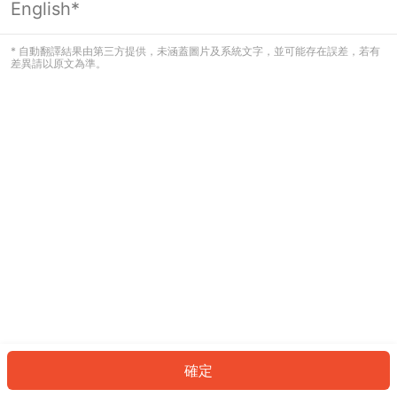
English*
發生錯誤！請登入並再試一次或回到主
頁。
* 自動翻譯結果由第三方提供，未涵蓋圖片及系統文字，並可能存在誤差，若有
差異請以原文為準。
登入
返回首頁
確定
ID: 230fe86792e-881a-4b6e-97d5-4abb670241f4