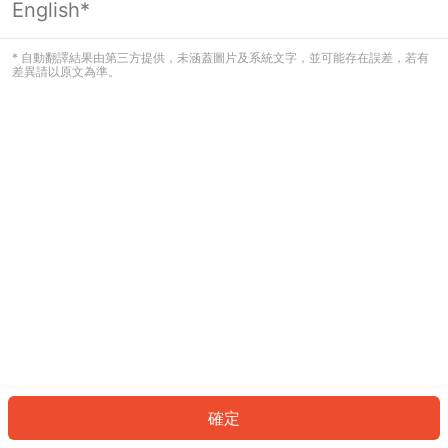
English*
發生錯誤！請登入並再試一次或回到主
頁。
* 自動翻譯結果由第三方提供，未涵蓋圖片及系統文字，並可能存在誤差，若有
差異請以原文為準。
登入
返回首頁
確定
ID: 467594ca233-0a12-4211-abc7-6dadf74922c4