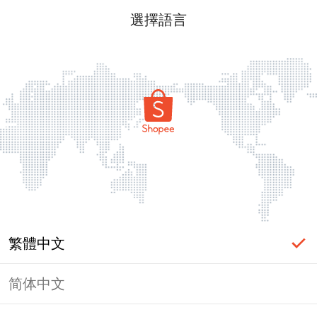
選擇語言
繁體中文
简体中文
頁面無法顯示