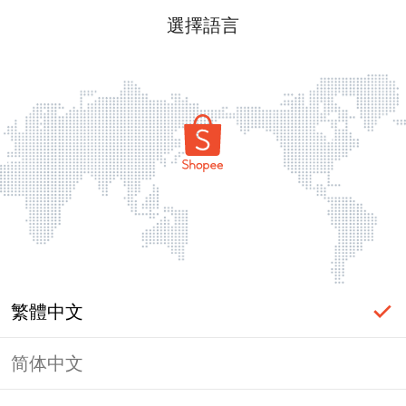
選擇語言
繁體中文
简体中文
頁面無法顯示