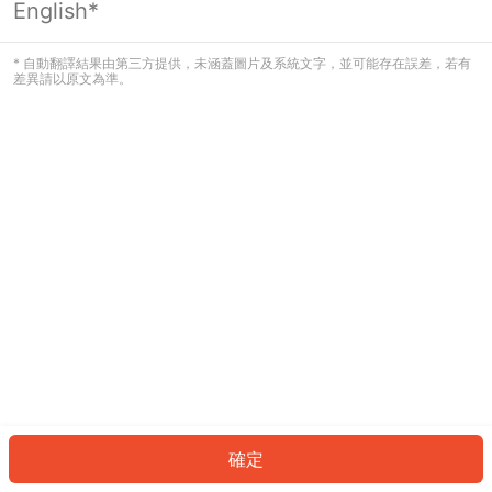
English*
發生錯誤！請登入並再試一次或回到主
頁。
* 自動翻譯結果由第三方提供，未涵蓋圖片及系統文字，並可能存在誤差，若有
差異請以原文為準。
登入
返回首頁
確定
ID: 93098aed8bc-a417-44be-8f5d-494447ad636d