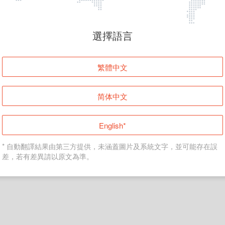
頁面無法顯示
選擇語言
發生錯誤！請登入並再試一次或回到主頁。
繁體中文
登入
简体中文
返回首頁
English*
* 自動翻譯結果由第三方提供，未涵蓋圖片及系統文字，並可能存在誤
差，若有差異請以原文為準。