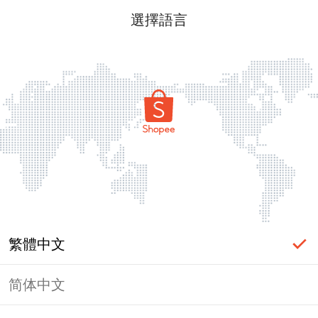
選擇語言
繁體中文
简体中文
頁面無法顯示