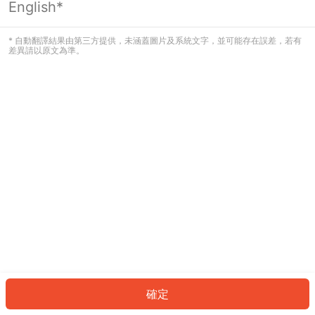
English*
發生錯誤！請登入並再試一次或回到主
頁。
* 自動翻譯結果由第三方提供，未涵蓋圖片及系統文字，並可能存在誤差，若有
差異請以原文為準。
登入
返回首頁
確定
ID: 218daa86ff4-d445-41ec-9e2d-e06f39078de3