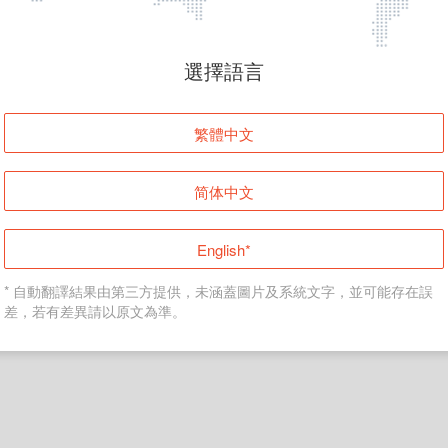
頁面無法顯示
選擇語言
發生錯誤！請登入並再試一次或回到主頁。
繁體中文
登入
简体中文
返回首頁
English*
* 自動翻譯結果由第三方提供，未涵蓋圖片及系統文字，並可能存在誤
差，若有差異請以原文為準。