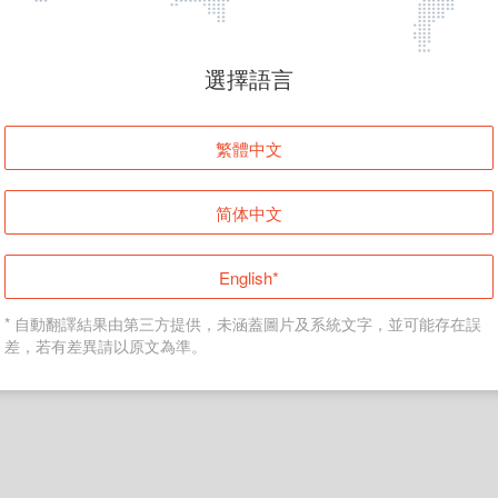
頁面無法顯示
選擇語言
發生錯誤！請登入並再試一次或回到主頁。
繁體中文
登入
简体中文
返回首頁
English*
* 自動翻譯結果由第三方提供，未涵蓋圖片及系統文字，並可能存在誤
差，若有差異請以原文為準。