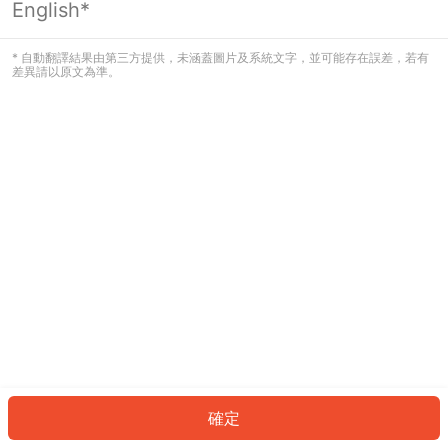
English*
發生錯誤！請登入並再試一次或回到主
頁。
* 自動翻譯結果由第三方提供，未涵蓋圖片及系統文字，並可能存在誤差，若有
差異請以原文為準。
登入
返回首頁
確定
ID: 9875f3e4e20-f85e-495f-93bc-3bf1e17a8b14