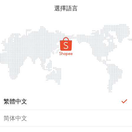
選擇語言
繁體中文
简体中文
頁面無法顯示