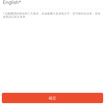
English*
發生錯誤！請登入並再試一次或回到主
頁。
* 自動翻譯結果由第三方提供，未涵蓋圖片及系統文字，並可能存在誤差，若有
差異請以原文為準。
登入
返回首頁
確定
ID: 886c4518a13-604d-4714-a9b6-c29ce2b389db