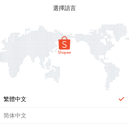
選擇語言
繁體中文
简体中文
頁面無法顯示