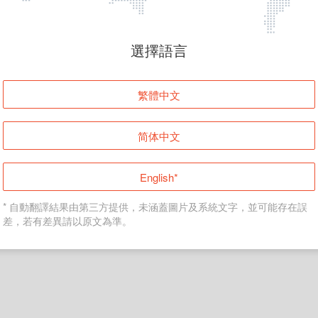
頁面無法顯示
選擇語言
發生錯誤！請登入並再試一次或回到主頁。
繁體中文
登入
简体中文
返回首頁
English*
* 自動翻譯結果由第三方提供，未涵蓋圖片及系統文字，並可能存在誤
差，若有差異請以原文為準。