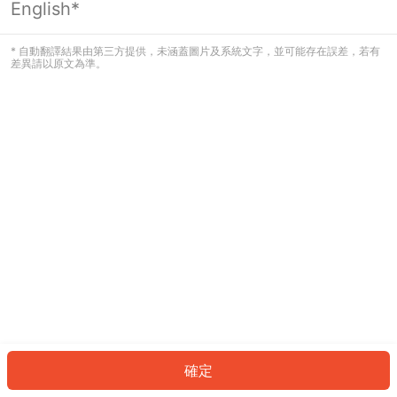
English*
發生錯誤！請登入並再試一次或回到主
頁。
* 自動翻譯結果由第三方提供，未涵蓋圖片及系統文字，並可能存在誤差，若有
差異請以原文為準。
登入
返回首頁
確定
ID: 900e3f2f2d9-73b0-48cc-b53f-4258b0537653