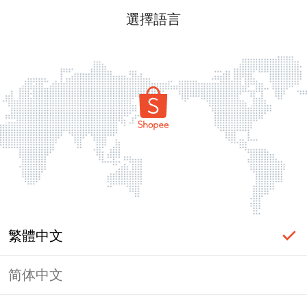
選擇語言
繁體中文
简体中文
頁面無法顯示