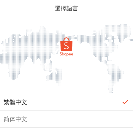
選擇語言
繁體中文
简体中文
頁面無法顯示