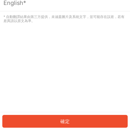
English*
發生錯誤！請登入並再試一次或回到主
頁。
* 自動翻譯結果由第三方提供，未涵蓋圖片及系統文字，並可能存在誤差，若有
差異請以原文為準。
登入
返回首頁
確定
ID: 32268140531-e2fe-4a4b-8487-27dac92fafd5