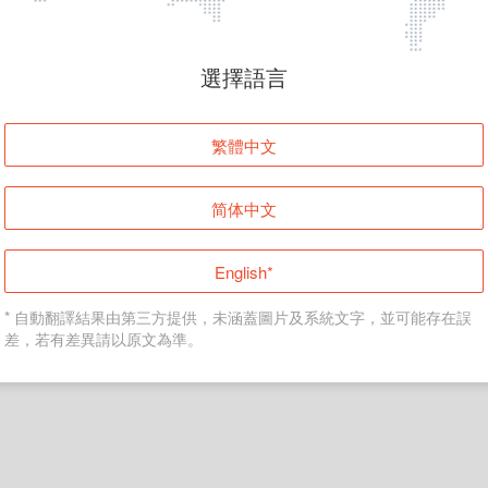
頁面無法顯示
選擇語言
發生錯誤！請登入並再試一次或回到主頁。
繁體中文
登入
简体中文
返回首頁
English*
* 自動翻譯結果由第三方提供，未涵蓋圖片及系統文字，並可能存在誤
差，若有差異請以原文為準。