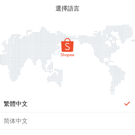
選擇語言
繁體中文
简体中文
頁面無法顯示