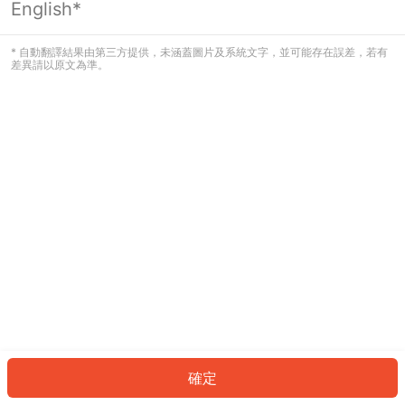
English*
發生錯誤！請登入並再試一次或回到主
頁。
* 自動翻譯結果由第三方提供，未涵蓋圖片及系統文字，並可能存在誤差，若有
差異請以原文為準。
登入
返回首頁
確定
ID: 8953792b439-002f-479f-90d8-8b23ecbee31c