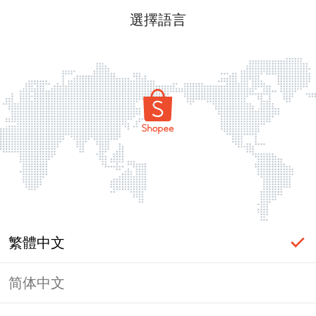
選擇語言
繁體中文
简体中文
頁面無法顯示