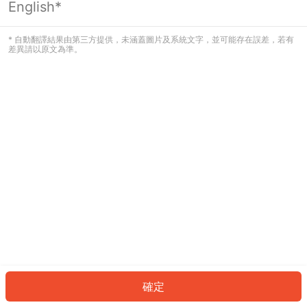
English*
發生錯誤！請登入並再試一次或回到主
頁。
* 自動翻譯結果由第三方提供，未涵蓋圖片及系統文字，並可能存在誤差，若有
差異請以原文為準。
登入
返回首頁
確定
ID: 9261f4b9861-2534-4f5b-82b8-fdb8f127fe53