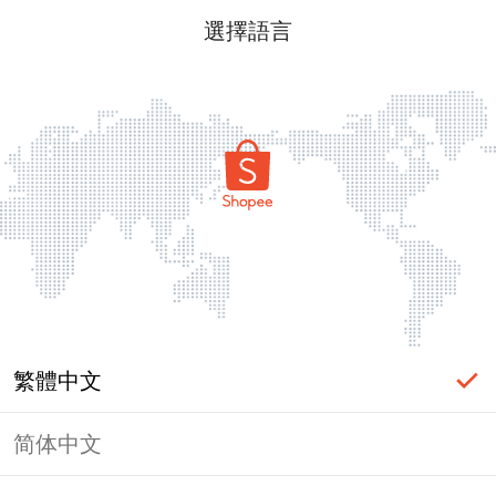
選擇語言
繁體中文
简体中文
頁面無法顯示