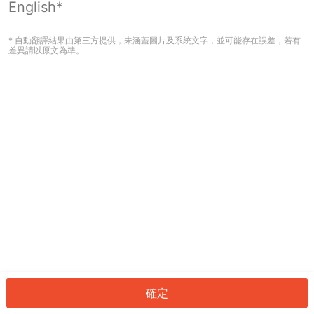
English*
發生錯誤！請登入並再試一次或回到主
頁。
* 自動翻譯結果由第三方提供，未涵蓋圖片及系統文字，並可能存在誤差，若有
差異請以原文為準。
登入
返回首頁
確定
ID: 79542dd21c1-f505-468a-ac68-6532174e9ed0