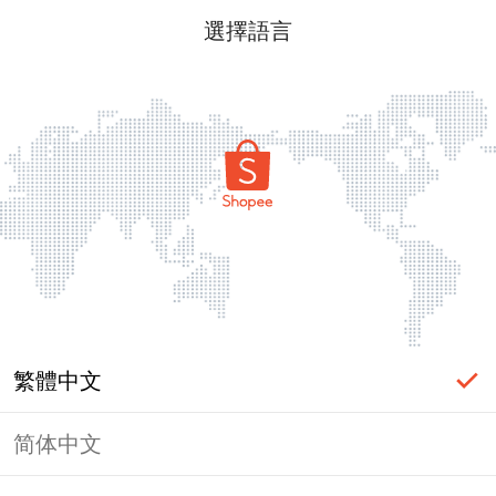
選擇語言
繁體中文
简体中文
頁面無法顯示