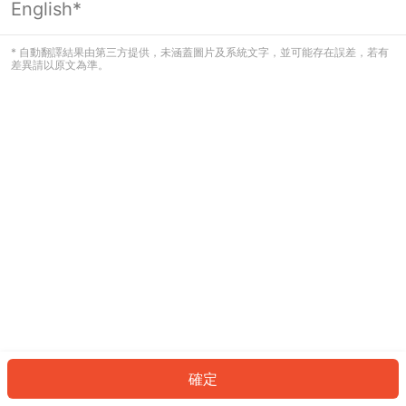
English*
發生錯誤！請登入並再試一次或回到主
頁。
* 自動翻譯結果由第三方提供，未涵蓋圖片及系統文字，並可能存在誤差，若有
差異請以原文為準。
登入
返回首頁
確定
ID: 4376767aded-2cc6-4f1a-8eff-9eff4e0f6c73